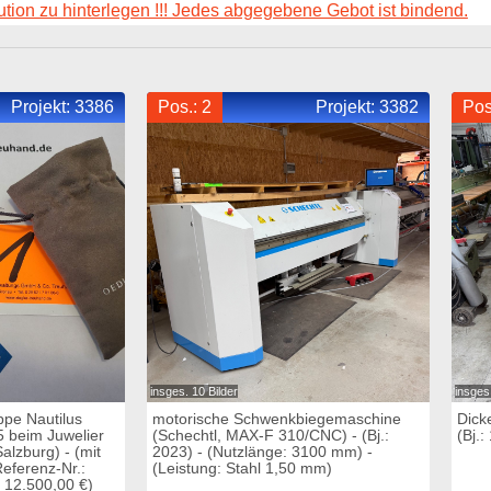
ution zu hinterlegen !!! Jedes abgegebene Gebot ist bindend.
Projekt:
3386
Pos.: 2
Projekt:
3382
Pos
insges. 10 Bilder
insges.
ppe Nautilus
motorische Schwenkbiegemaschine
Dick
85 beim Juwelier
(Schechtl, MAX-F 310/CNC) - (Bj.:
(Bj.:
alzburg) - (mit
2023) - (Nutzlänge: 3100 mm) -
(Referenz-Nr.:
(Leistung: Stahl 1,50 mm)
: 12.500,00 €)