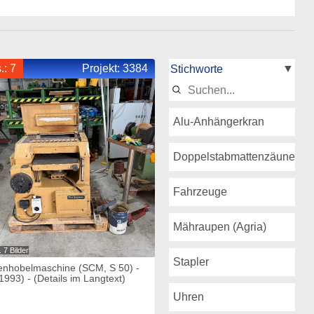
.: 7
Projekt:
3384
Alu-Anhängerkran
Doppelstabmattenzäune
Fahrzeuge
Mähraupen (Agria)
 7 Bilder
Stapler
enhobelmaschine (SCM, S 50) -
 1993) - (Details im Langtext)
Uhren