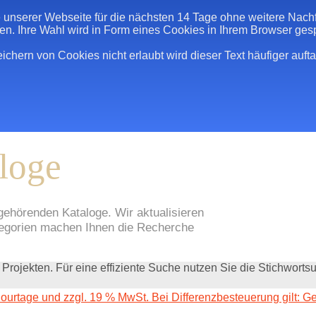
 unserer Webseite für die nächsten 14 Tage ohne weitere Nach
n. Ihre Wahl wird in Form eines Cookies in Ihrem Browser gesp
hern von Cookies nicht erlaubt wird dieser Text häufiger auft
loge
gehörenden Kataloge. Wir aktualisieren
ategorien machen Ihnen die Recherche
 Projekten. Für eine effiziente Suche nutzen Sie die Stichworts
Courtage und zzgl. 19 % MwSt. Bei Differenzbesteuerung gilt: G