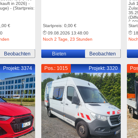
ekauft in 2026) -
Juli 
ge) - (Startpreis:
Zula
35.2
(Diff
6.00
0,00 €
Startpreis: 0,00 €
Star
00
09.08.2026 13:48:00
18
unden
Noch 2 Tage, 23 Stunden
Noch
Beobachten
Bieten
Beobachten
Projekt:
3374
Pos.: 1015
Projekt:
3320
Pos