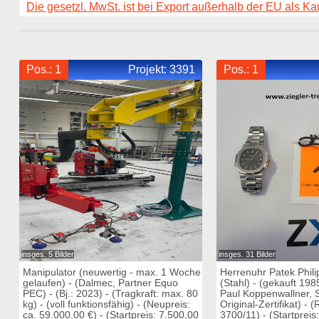
Die gesetzl. MwSt. ist bei Export außerhalb der EU als Ka
Pos.: 1
Projekt:
3391
Pos.: 1
insges. 5 Bilder
insges. 31 Bilder
Manipulator (neuwertig - max. 1 Woche
Herrenuhr Patek Phili
gelaufen) - (Dalmec, Partner Equo
(Stahl) - (gekauft 19
PEC) - (Bj.: 2023) - (Tragkraft: max. 80
Paul Koppenwallner, S
kg) - (voll funktionsfähig) - (Neupreis:
Original-Zertifikat) - 
ca. 59.000,00 €) - (Startpreis: 7.500,00
3700/11) - (Startpreis