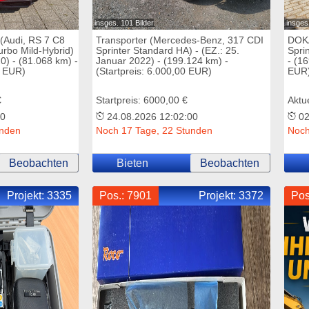
insges. 101 Bilder
insges.
(Audi, RS 7 C8
Transporter (Mercedes-Benz, 317 CDI
DOKA
turbo Mild-Hybrid)
Sprinter Standard HA) - (EZ.: 25.
Sprin
20) - (81.068 km) -
Januar 2022) - (199.124 km) -
- (16
0 EUR)
(Startpreis: 6.000,00 EUR)
EUR
€
Startpreis: 6000,00 €
Aktu
00
24.08.2026 12:02:00
02
unden
Noch 17 Tage, 22 Stunden
Noch
Beobachten
Bieten
Beobachten
Projekt:
3335
Pos.: 7901
Projekt:
3372
Pos