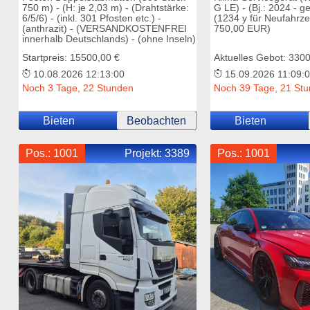
750 m) - (H: je 2,03 m) - (Drahtstärke:
G LE) - (Bj.: 2024 - g
6/5/6) - (inkl. 301 Pfosten etc.) -
(1234 y für Neufahrzeu
(anthrazit) - (VERSANDKOSTENFREI
750,00 EUR)
innerhalb Deutschlands) - (ohne Inseln)
Startpreis: 15500,00 €
Aktuelles Gebot: 330
10.08.2026 12:13:00
15.09.2026 11:09:
Noch 3 Tage, 22 Stunden
Noch 39 Tage, 21 St
Bieten
Beobachten
Bieten
Pos.: 1001
Projekt:
3389
Pos.: 1001