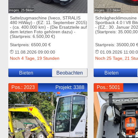
insges. 25 Bilder
insges. 113 Bilder
Sattelzugmaschine (Iveco, STRALIS
Schräghecklimousine 
480 HiWay) - (EZ: 11. September 2015)
Sportback 4.0 l V8 Bi
- (ca. 400.000 km) - (Die Ersatzteile auf
- (EZ.: 30. Januar 20
dem letzten Foto gehören dazu) -
(Startpreis: 35.000,0
(Startpreis: 6.500,00 €)
Startpreis: 6500,00 €
Startpreis: 35000,00 
11.08.2026 09:00:00
01.09.2026 11:00:
Noch 4 Tage, 19 Stunden
Noch 25 Tage, 21 St
Bieten
Beobachten
Bieten
Pos.: 2023
Projekt:
3388
Pos.: 5001