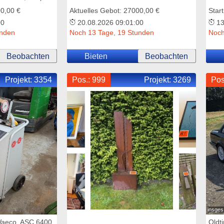
00,00 €
Aktuelles Gebot: 27000,00 €
Start
00
20.08.2026 09:01:00
13
unden
Noch 13 Tage, 19 Stunden
Noch
Beobachten
Bieten
Beobachten
Projekt:
3354
Pos.: 999
Projekt:
3269
Pos
insges.
(Waeco, ASC 6400
Oldt