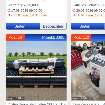
€)
Startpreis: 7500,00 €
Aktuelles Gebot: 125
17.08.2026 09:00:00
30.09.2026 09:00:
Noch 10 Tage, 19 Stunden
Noch 54 Tage, 19 St
Bieten
Beobachten
Bieten
Pos.: 14
Projekt:
3385
Pos.: 110
insges. 8 Bilder
insges. 4 Bilder
Posten Doppelstabmatten (300 Stück =
Klima-Servicegerät 