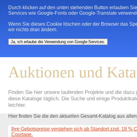
Durch klicken auf den unten stehenden Button erlauben Sie
Services wie Google-Fonts oder Google-Translate verwende
Wenn Sie dieses Cookie löschen oder der Browser das Speic
wir nichts dran ändern.
Ja, ich erlaube die Verwendung von Google-Services.
Auktionen und Kata
Finden Sie hier unsere laufenden Projekte und die dazu 
diese Kataloge täglich. Die Suche und einige Produktk
leichter.
Hier finden Sie die den aktuellen Gesamt-Katalog aus allen
Ihre Gebotspreise verstehen sich ab Standort zzgl. 18 % 
Courtage.