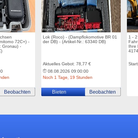
insges. 2 Bilder
Achsen
Lok (Roco) - (Dampflokomotive BR 01
1 - 2
mitomo 72C+) -
der DB) - (Artikel-Nr.: 63340 DB)
Fahr
t: Gronau) -
Ihre
€)
4174
Aktuelles Gebot: 78,77 €
Start
00
08.08.2026 09:00:00
unden
Noch 1 Tage, 19 Stunden
Beobachten
Bieten
Beobachten