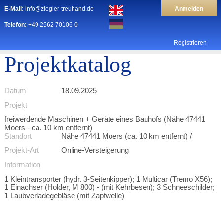
E-Mail:
info@ziegler-treuhand.de
Anmelden
Telefon:
+49 2562 70106-0
Registrieren
Projektkatalog
Datum
18.09.2025
Projekt
freiwerdende Maschinen + Geräte eines Bauhofs (Nähe 47441
Moers - ca. 10 km entfernt)
Standort
Nähe 47441 Moers (ca. 10 km entfernt) /
Projekt-Art
Online-Versteigerung
Information
1 Kleintransporter (hydr. 3-Seitenkipper); 1 Multicar (Tremo X56);
1 Einachser (Holder, M 800) - (mit Kehrbesen); 3 Schneeschilder;
1 Laubverladegebläse (mit Zapfwelle)