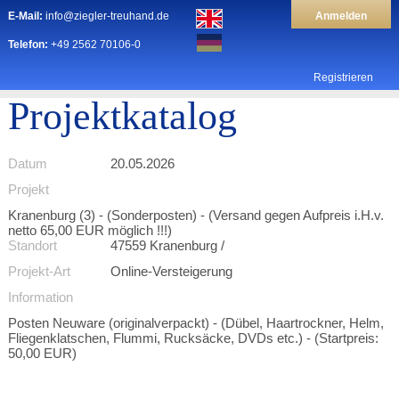
E-Mail:
info@ziegler-treuhand.de
Anmelden
Telefon:
+49 2562 70106-0
Registrieren
Projektkatalog
Datum
20.05.2026
Projekt
Kranenburg (3) - (Sonderposten) - (Versand gegen Aufpreis i.H.v.
netto 65,00 EUR möglich !!!)
Standort
47559 Kranenburg /
Projekt-Art
Online-Versteigerung
Information
Posten Neuware (originalverpackt) - (Dübel, Haartrockner, Helm,
Fliegenklatschen, Flummi, Rucksäcke, DVDs etc.) - (Startpreis:
50,00 EUR)