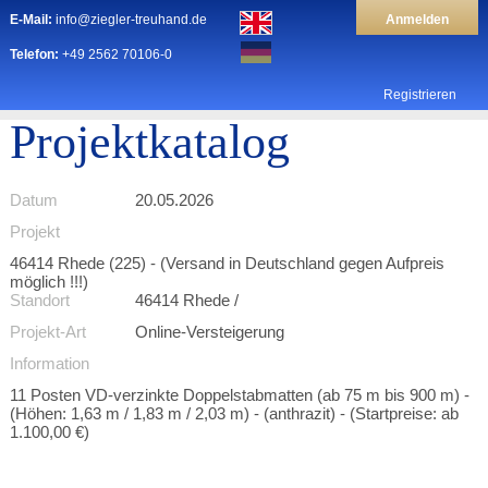
E-Mail:
info@ziegler-treuhand.de
Anmelden
Telefon:
+49 2562 70106-0
Registrieren
Projektkatalog
Datum
20.05.2026
Projekt
46414 Rhede (225) - (Versand in Deutschland gegen Aufpreis
möglich !!!)
Standort
46414 Rhede /
Projekt-Art
Online-Versteigerung
Information
11 Posten VD-verzinkte Doppelstabmatten (ab 75 m bis 900 m) -
(Höhen: 1,63 m / 1,83 m / 2,03 m) - (anthrazit) - (Startpreise: ab
1.100,00 €)