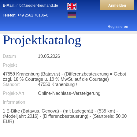
E-Mail:
info@ziegler-treuhand.de
Anmelden
Telefon:
+49 2562 70106-0
Registrieren
Projektkatalog
Datum
19.05.2026
Projekt
47559 Kranenburg (Batavus) - (Differenzbesteuerung = Gebot
zzgl. 18 % Courtage u. 19 % MwSt. auf die Courtage)
Standort
47559 Kranenburg /
Projekt-Art
Online-Nachlass-Versteigerung
Information
1 E-Bike (Batavus, Genova) - (mit Ladegerät) - (535 km) -
(Modelljahr: 2016) - (Differenzbesteuerung) - (Startpreis: 50,00
EUR)