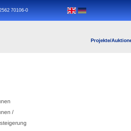
2562 70106-0
Projekte/Auktion
ünen
nen /
rsteigerung