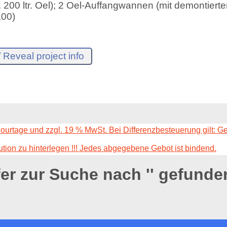
ca. 200 ltr. Oel); 2 Oel-Auffangwannen (mit demontiert
,00)
Courtage und zzgl. 19 % MwSt. Bei Differenzbesteuerung gilt: G
ution zu hinterlegen !!! Jedes abgegebene Gebot ist bindend.
fer zur Suche nach '
' gefunde